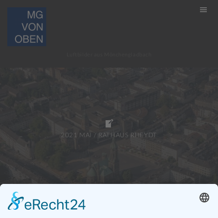
MG VON OBEN
Luftbilder aus Mönchengladbach
2021 MAI / RATHAUS RHEYDT